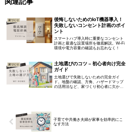
関連記事
後悔しないためのIoT機器導入！
家づくり
失敗しないコンセント計画のポイ
ント
スマートハブ導入時に重要なコンセント
計画と最適な設置場所を徹底解説。Wi-Fi
環境や電力容量の確認もお忘れなく！
土地選びのコツ – 初心者向け完全
家づくり
ガイド
土地選びで失敗しないための完全ガイ
ド。地盤の確認、方角、ハザードマップ
の活用法など、家づくり初心者に欠かせ
ないポイントを徹底解説。快適で安全な
住まいを実現するための土地選びのコツ
をわかりやすく紹介します。
子育て中共働き夫婦が家事を効率的にこ
なす方法